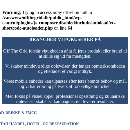
Warning
: Trying to access array offset on null in
/var/www/offthegrid.dk/public_html/wp-
content/plugins/js_composer.disabled/include/autoload/vc-
shortcode-autoloader.php
on line
64
BRANCHER VI FOKUSERER PÅ
Off The Grid forstår vigtigheden af at få jeres produkt eller brand til
at skille sig ud fra mængden.
Vi skaber mindeværdige oplevelser, der fanger opmærksomheden
og efterlader et varigt indtryk.
Vores mobile enheder kan tilpasses efter jeres brands behov og mål,
og vi har erfaring på tværs af forskellige brancher.
Med fokus på visuel appel, professionel opsætning og kulinariske
oplevelser skaber vi kampagner, der leverer resultater.
D, DRIKKE & FMCG
TAILHANDEL, HOTEL- OG RESTAURATION